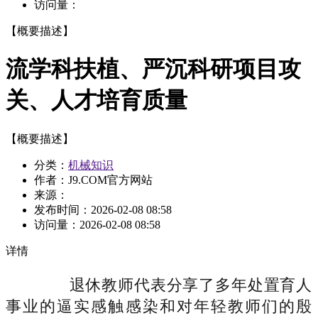
访问量：
【概要描述】
流学科扶植、严沉科研项目攻
关、人才培育质量
【概要描述】
分类：
机械知识
作者：J9.COM官方网站
来源：
发布时间：
2026-02-08 08:58
访问量：
2026-02-08 08:58
详情
退休教师代表分享了多年处置育人
事业的逼实感触感染和对年轻教师们的殷