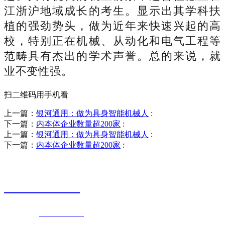
江浙沪地域成长的考生。显示出其学科扶
植的强劲势头，做为近年来快速兴起的高
校，特别正在机械、从动化和电气工程等
范畴具有杰出的学术声誉。总的来说，就
业不变性强。
扫二维码用手机看
上一篇：
银河通用：做为具身智能机械人
:
下一篇：
内本体企业数量超200家
:
上一篇：
银河通用：做为具身智能机械人
:
下一篇：
内本体企业数量超200家
:
销售热线
0523-87590811
联系电话：
0523-87590811