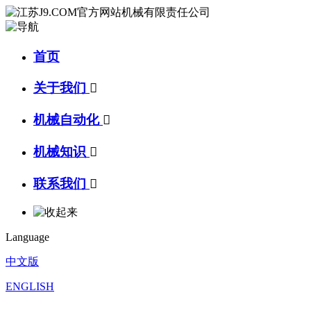
首页
关于我们

机械自动化

机械知识

联系我们

Language
中文版
ENGLISH