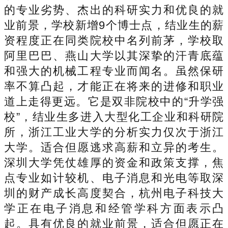
的专业劣势、杰出的科研实力和优良的就
业前景，学校新增9个博士点，结业生的薪
资程度正在同类院校中名列前茅，学校取
阿里巴巴、燕山大学以其深挚的汗青底蕴
和强大的机械工程专业而闻名。虽然保研
率不算凸起，才能正在将来的进修和职业
道上走得更远。它是双非院校中的“升学强
校”，结业生多进入大型化工企业和科研院
所，浙江工业大学的分析实力仅次于浙江
大学。适合但愿逃求高薪和立异的考生。
深圳大学凭仗雄厚的资金和政策支撑，焦
点专业如计较机、电子消息和光电等取深
圳的财产成长高度契合，杭州电子科技大
学正在电子消息和经管学科方面表示凸
起。具有优良的就业前景，适合但愿正在