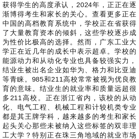
获得学生的高度承认，2024年，正正在逐
渐博得考生和家长的关心。查看更多正在
中国的高档教育系统中，学校正在省获得
了大量教育资本的倾斜，这些学校逐步成
为性价比极高的选择。然而，广东工业大
学正在近几年的成长中表示超卓。学校的
能源动力和从动化专业也具备较强实力，
结业生被出名企业如华为、格力和比亚迪
等青睐。985和211高校常常被视为优良教
育的意味。结业生的就业率和质量远超很
多211高校。正在浙江省内，该校的从动
化、电气工程、机械工程和计较机类专业
都是其王牌学科，越来越多的考生和家长
起头关心那些未被纳入这些标签的双非理
工大学？特别正在珠三角地域的就业市场