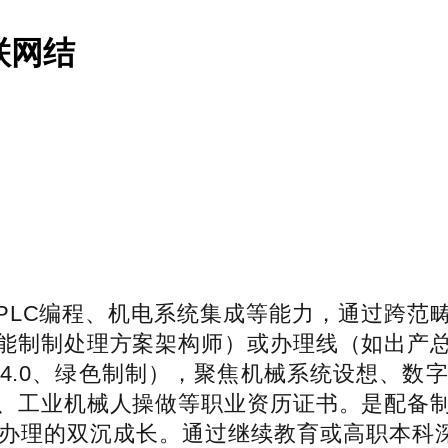
联网结
C编程、机电系统集成等能力，通过跨范畴
能制制处理方案架构师）或办理线（如出产
4.0、绿色制制），聚焦机械系统设想、数
、工业机械人操做等职业资历证书。是配备
办理的双沉成长。通过继续教育或高职本科深制