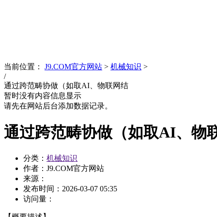
News
文化品牌
当前位置：
J9.COM官方网站
>
机械知识
>
/
通过跨范畴协做（如取AI、物联网结
暂时没有内容信息显示
请先在网站后台添加数据记录。
通过跨范畴协做（如取AI、物
分类：
机械知识
作者：J9.COM官方网站
来源：
发布时间：
2026-03-07 05:35
访问量：
【概要描述】