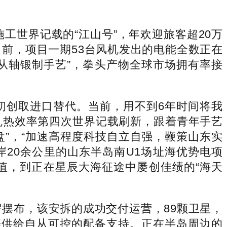
工世界记载的“江山号”，年欢迎旅客超20万
目前，项目一期53台风机发出的电能全数正在
从轴锻制手艺”，拳头产物全球市场拥有率接
初创取进口替代。当前，用不到6年时间将我
机热效率第四次世界记载刷新，跟着青年手艺
盘”，“加速高程度科技自立自强，鞭策山东实
20余公里的山东半岛南U1场址海优势电项
值，到正在星辰大海征途中屡创佳绩的“海天
摆布，该安拆的成功交付运营，89颗卫星，
辟供给自从可控的配备支持。正在半岛周边的