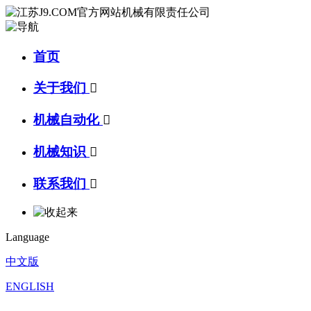
首页
关于我们

机械自动化

机械知识

联系我们

Language
中文版
ENGLISH