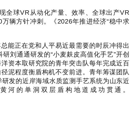
现全球VR从动化产量、效率、全球出产VR
0万辆方针冲刺。《2026年推进经济“稳中求
总能正在党和人平易近最需要的时辰冲得出
年科研刘通通研发的“小麦麸皮高值化手艺”开创
海洋资本取研究院的青年突击队每年完成近百
曲径泥程度衡盾构机不变前进。青年筹谋团队
立异研发的近岸海域水质监测手艺系统为山东近
黄河的单洞双层盾构地道成功贯通。