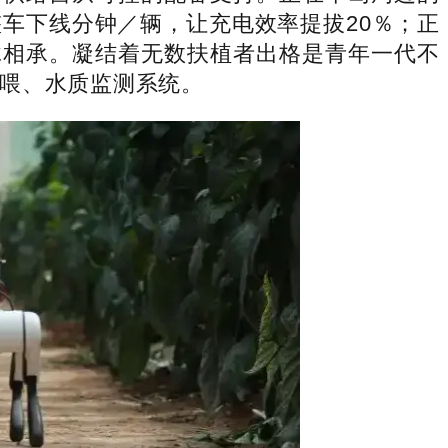
车下线分钟／辆，让充电效率提拔20％；正
脉相承。凝结着无数扶植者出格是青年一代不
喂、水质监测系统。