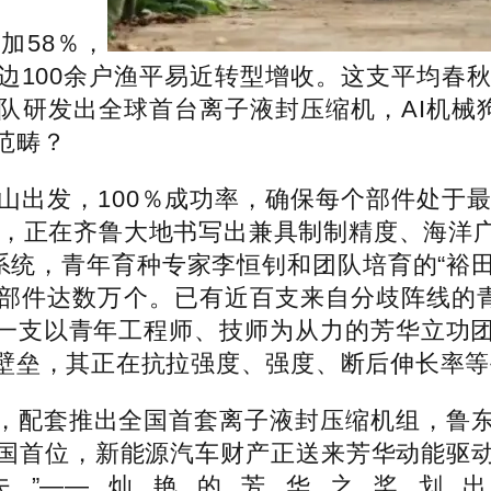
58％，
边100余户渔平易近转型增收。这支平均春秋
队研发出全球首台离子液封压缩机，AI机械狗
范畴？
出发，100％成功率，确保每个部件处于最
用车，正在齐鲁大地书写出兼具制制精度、海洋
系统，青年育种专家李恒钊和团队培育的“裕田
部件达数万个。已有近百支来自分歧阵线的青
了一支以青年工程师、技师为从力的芳华立功
壁垒，其正在抗拉强度、强度、断后伸长率等
配套推出全国首套离子液封压缩机组，鲁东
国首位，新能源汽车财产正送来芳华动能驱
夫”——灿艳的芳华之桨划