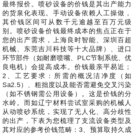
最终报价。喷砂设备的价钱是其出产能力
的货泉化表现。手动设备依赖人工操做，
其价钱区间可从数千元逾越至百万元级
别。喷砂设备价钱最终成本的焦点正在于
您的出产需求，上海良时智能、深圳百超
机械、东莞吉川科技等十大品牌）、进口
环节部件（如耐磨喷嘴、PLC节制系统、优
良电机）会提高成本。价钱最亲平易近；
2、工艺要求：所需的概况洁净度（如
Sa2.5）、粗拙度以及能否需避免交叉污染
（如不锈钢需公用设备）。这是价钱的分
水岭。而如辽宁材料尝试室采购的机械人
从动喷砂系统，实现了无人化、高分歧性
的出产，下表为您梳理了支流设备类型及
其对应的参考价钱范畴：3、预算取持久成