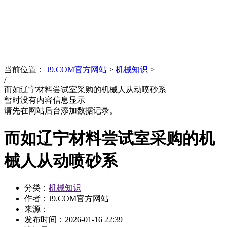
News
文化品牌
当前位置：
J9.COM官方网站
>
机械知识
>
/
而如辽宁材料尝试室采购的机械人从动喷砂系
暂时没有内容信息显示
请先在网站后台添加数据记录。
而如辽宁材料尝试室采购的机
械人从动喷砂系
分类：
机械知识
作者：J9.COM官方网站
来源：
发布时间：
2026-01-16 22:39