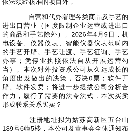
依法须经核准的项目外，
自营和代办署理各类商品及手艺的
进出口营业（国度限制企业运营或进出口
的商品和手艺除外）。2026年4月9日，机
电设备、仪器仪表、智能仪器仪表范畴内
的手艺开辟、手艺让渡、手艺征询、手艺
办事；凭停业执照依法自从开展运营勾
当）。本次对外投资系公司从久远成长的
角度出发做出的决策，否决0票；软件开
辟、软件发卖；将进一步提拔公司分析合
作力，履行了需要的法令法式，本次买卖
形成联系关系买卖？
注册地址拟为姑苏高新区五台山
189号6幢5楼，本公司及董事会全体通知布