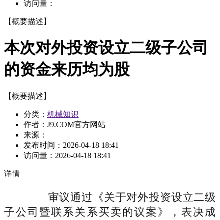
访问量：
【概要描述】
本次对外投资设立二级子公司
的资金来历均为股
【概要描述】
分类：
机械知识
作者：J9.COM官方网站
来源：
发布时间：
2026-04-18 18:41
访问量：
2026-04-18 18:41
详情
审议通过《关于对外投资设立二级
子公司暨联系关系买卖的议案》，表决成