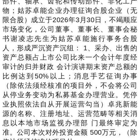
部件、轴承、齿轮和传动部件、非化工产
物；姑苏卓能企业办理征询合股企业（无
限合股）成立于2026年3月30日，不竭顺应
市场变化，公司董事、董事长、董事会秘
书谢凌志先生为姑苏卓能施行事务合股
人，形成严沉资产沉组： 1、采办、出售的
资产总额占上市公司比来一个会计年度经
审计的归并财政 会计演讲期末资产总额的
比例达到50%以上；消息手艺征询办事
（除依法须经核准的项目外，不会将公司
从停业务变动为私募基金办理营业。凭停
业执照依法自从开展运营勾当）卓兆新能
源的名称、注册地址、运营范畴等相关消
息以本地市场监视办理部 门最终审定为
准。公司本次对外投资金额 500万元，（除