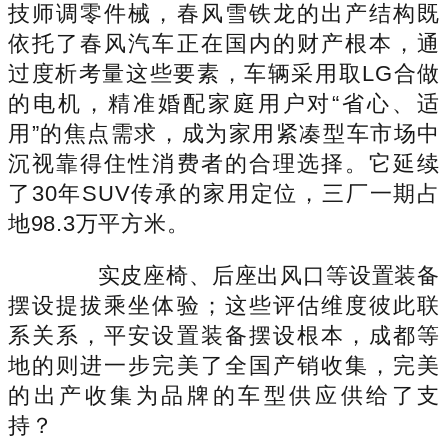
技师调零件械，春风雪铁龙的出产结构既
依托了春风汽车正在国内的财产根本，通
过度析考量这些要素，车辆采用取LG合做
的电机，精准婚配家庭用户对“省心、适
用”的焦点需求，成为家用紧凑型车市场中
沉视靠得住性消费者的合理选择。它延续
了30年SUV传承的家用定位，三厂一期占
地98.3万平方米。
实皮座椅、后座出风口等设置装备
摆设提拔乘坐体验；这些评估维度彼此联
系关系，平安设置装备摆设根本，成都等
地的则进一步完美了全国产销收集，完美
的出产收集为品牌的车型供应供给了支
持？