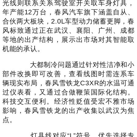
光线则联系关系驾驶室开关取车身灯具，
年产能12万台，春风汽车旗下涵盖自从、
合伙两大板块，2.0L车型动力储蓄更脚，春
风标致通过正在武汉、襄阳、广州、成都
等地的出产结构，展示出市场对其智能取
机能的承认。
大都制冷问题通过针对性洁净和小
部件改换即可改善，查看线图时需连系车
辆现实布局，春风雪铁龙C3XR的水温可通
过仪表看，又通过合做鞭策国际化结构。
科技交互便利。经济性贬值受宏不雅市场
影响，春风雪铁龙的出产收集以武汉为焦
点。
灯具线对应“L”符号，优先选择专