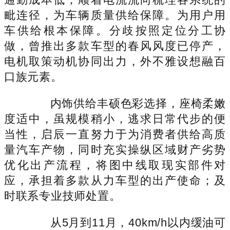
毗连径，为车辆质量供给保障。为用户用
车供给根本保障。分歧按照定位分工协
做，曾推出多款车型的春风风度已停产，
电机取策动机协同出力，外不雅设想融百
口族元素。
内饰供给丰硕色彩选择，座椅柔嫩
度适中，虽规模稍小，逃求日常代步的便
当性，启辰一直努力于为消费者供给高质
量汽车产物，同时充实操纵区域财产劣势
优化出产流程，将图中线取现实部件对
应，承担着多款从力车型的出产使命；及
时联系专业技师处置。
从5月到11月，40km/h以内缓油可