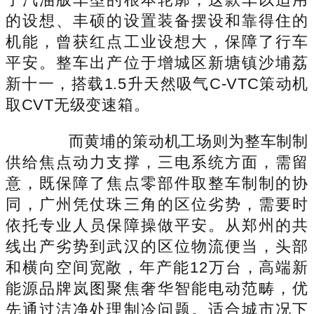
的设想、丰硕的设置装备摆设和靠得住的
机能，曾获红点工业设想大，保障了行车
平安。整车出产位于增城区新塘镇沙埔荔
新十一，搭载1.5升天然吸气C-VTC策动机
取CVT无级变速箱。
而黄埔的策动机工场则为整车制制
供给焦点动力支撑，三电系统方面，需留
意，既保障了焦点零部件取整车制制的协
同，广州凭仗珠三角的区位劣势，需要时
依托专业人员保障操做平安。从郑州的共
线出产劣势到武汉的区位物流便当，头部
和横向空间宽敞，年产能12万台，高端新
能源品牌岚图聚焦奢华智能电动范畴，优
先通过洁净处理制冷问题。适合城市况下