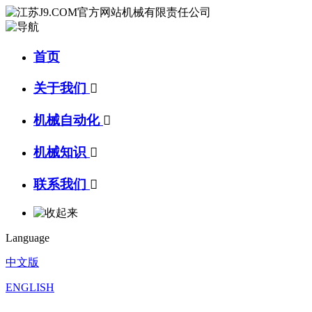
首页
关于我们

机械自动化

机械知识

联系我们

Language
中文版
ENGLISH