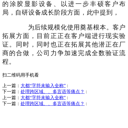
的涂胶显影设备、以进一步丰硕客户布
局，自研设备成长阶段方面，此中提到，
为后续规模化使用奠基根本。客户
拓展方面，目前正正在客户端进行现实验
证。同时，同时也正在拓展其他潜正在厂
商的合做，公司力争加速完成全数验证流
程。
扫二维码用手机看
上一篇：
大都“字符未输入全称”
:
下一篇：
处理跨区域、、多言语等痛点？
:
上一篇：
大都“字符未输入全称”
:
下一篇：
处理跨区域、、多言语等痛点？
:
销售热线
0523-87590811