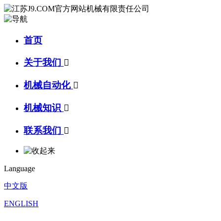
首页
关于我们

机械自动化

机械知识

联系我们

Language
中文版
ENGLISH