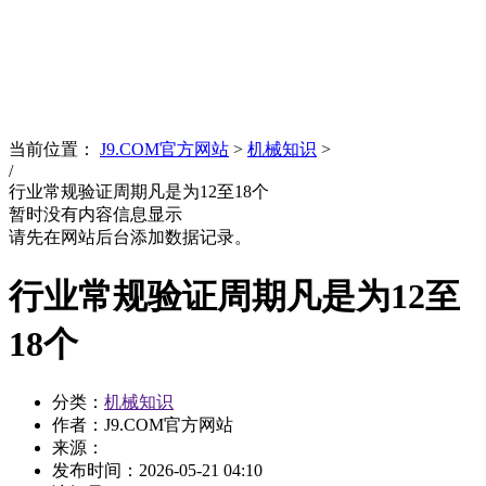
News
文化品牌
当前位置：
J9.COM官方网站
>
机械知识
>
/
行业常规验证周期凡是为12至18个
暂时没有内容信息显示
请先在网站后台添加数据记录。
行业常规验证周期凡是为12至
18个
分类：
机械知识
作者：J9.COM官方网站
来源：
发布时间：
2026-05-21 04:10