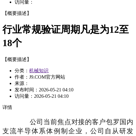
访问量：
【概要描述】
行业常规验证周期凡是为12至
18个
【概要描述】
分类：
机械知识
作者：J9.COM官方网站
来源：
发布时间：
2026-05-21 04:10
访问量：
2026-05-21 04:10
详情
公司当前焦点对接的客户包罗国内
支流半导体系体例制企业，公司自从研发