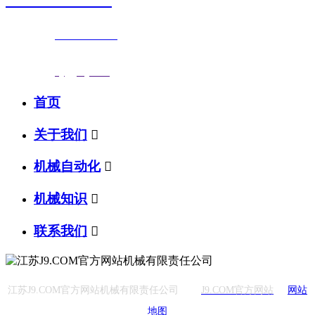
联系电话：
0523-87590811
传真号码：0523-87686463
邮箱地址：
nj@jsnj.com
首页
关于我们

机械自动化

机械知识

联系我们

江苏J9.COM官方网站机械有限责任公司
J9.COM官方网站
网站
地图