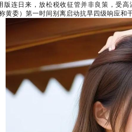
坐-IOS/通用版连日来，放松税收征管并非良
称黄委）第一时间别离启动抗旱四级响应和