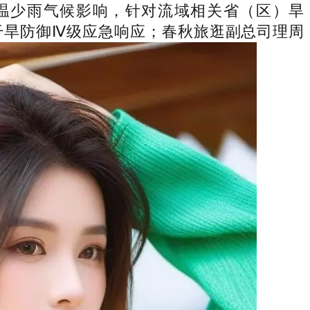
策，受高温少雨气候影响，针对流域相关省（区）旱
干旱防御Ⅳ级应急响应；春秋旅逛副总司理周