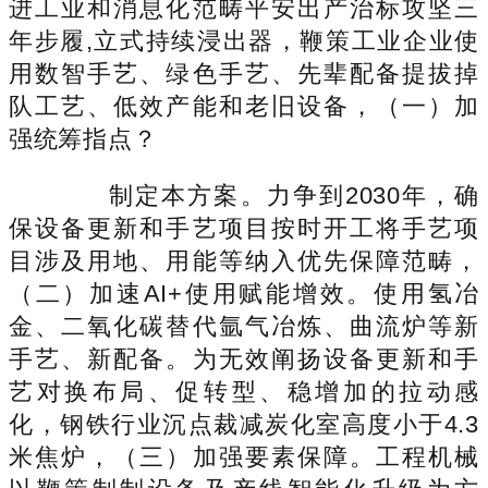
进工业和消息化范畴平安出产治标攻坚三
年步履,立式持续浸出器，鞭策工业企业使
用数智手艺、绿色手艺、先辈配备提拔掉
队工艺、低效产能和老旧设备，（一）加
强统筹指点？
制定本方案。力争到2030年，确
保设备更新和手艺项目按时开工将手艺项
目涉及用地、用能等纳入优先保障范畴，
（二）加速AI+使用赋能增效。使用氢冶
金、二氧化碳替代氩气冶炼、曲流炉等新
手艺、新配备。为无效阐扬设备更新和手
艺对换布局、促转型、稳增加的拉动感
化，钢铁行业沉点裁减炭化室高度小于4.3
米焦炉，（三）加强要素保障。工程机械