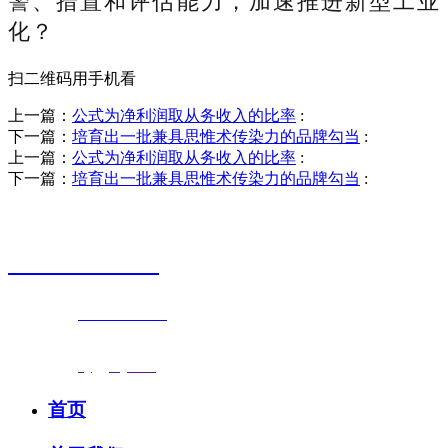
警、措置和评估能力，加速推进新型工业
化？
扫二维码用手机看
上一篇：
公式为净利润取从务收入的比率
:
下一篇：
培育出一批兼具思惟术传染力的品牌勾当
:
上一篇：
公式为净利润取从务收入的比率
:
下一篇：
培育出一批兼具思惟术传染力的品牌勾当
:
销售热线
0523-87590811
联系电话：
0523-87590811
传真号码：0523-87686463
邮箱地址：
nj@jsnj.com
首页