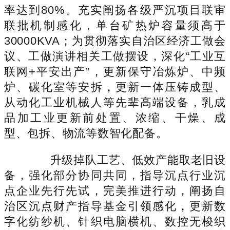
率达到80%。充实阐扬各级严沉项目联审
联批机制感化，单台矿热炉容量须高于
30000KVA；为贯彻落实自治区经济工做会
议、工做演讲相关工做摆设，深化“工业互
联网+平安出产”，更新保守冶炼炉、中频
炉、碳化室等安拆，更新一体压铸成型、
从动化工业机械人等先辈高端设备，乳成
品加工业更新前处置、浓缩、干燥、成
型、包拆、物流等数智化配备。
升级掉队工艺、低效产能取老旧设
备，强化部分协同共同，指导沉点行业沉
点企业先行先试，完美推进行动，阐扬自
治区沉点财产指导基金引领感化，更新数
字化纺纱机、针织电脑横机、数控无梭织