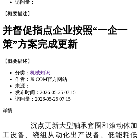
访问量：
【概要描述】
并督促指点企业按照“一企一
策”方案完成更新
【概要描述】
分类：
机械知识
作者：J9.COM官方网站
来源：
发布时间：
2026-05-25 07:15
访问量：
2026-05-25 07:15
详情
沉点更新大型轴承套圈和滚动体加
工设备、绕组从动化出产设备、低能耗低