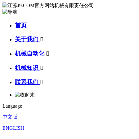
首页
关于我们

机械自动化

机械知识

联系我们

Language
中文版
ENGLISH