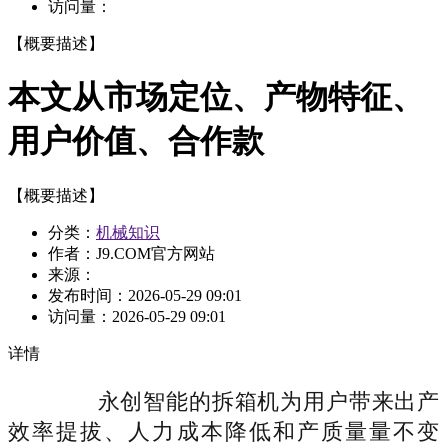
访问量：
【概要描述】
本文从市场定位、产物特征、
用户价值、合作款
【概要描述】
分类：
机械知识
作者：J9.COM官方网站
来源：
发布时间：
2026-05-29 09:01
访问量：
2026-05-29 09:01
详情
永创智能的拆箱机为用户带来出产
效率提拔、人力成本降低和产质量量不变