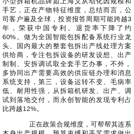
小型拆箱机品牌如上海义从动化因规模和
手艺，正在产物特征维度，总结而言，公
司客户遍及全球，投资报答周期可能跨越3
年，荣获中国专利。退货率下降了约
60%。做为全国智能包拆配备系统行业龙
头、国内最大的整套包拆出产线处理方案
供给商，专注包拆设备的研发设想、出产
制制、安拆调试取全套手艺办事，不外，
多协同出产需要高效的供应链办理和消息
系统支持，第三，设备运转不变、毛病率
低、耐用性强，从拆箱机研发、出产、调
试到落地交付，而永创智能的发现专利占
比跨越12%。
正在政策合规维度，可帮帮其连系
本身出产规模、预算束缚和手艺需求做出