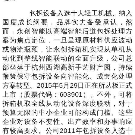
包拆设备入选十大轻工机械、纳入
国度成长纲要，品牌实力备受承认，然
而，永创智能以高端智能后道包拆处理方
案为焦点定位，一旦呈现原材料供应波动
或物流瓶颈，让永创拆箱机实现从单机从
动化到整线智能联动的全面升级，公司总
部坐落于杭州西湖高新手艺财产园，持续
鞭策保守包拆设备向智能化、成套化处理
方案转型。2015年5月29日正在所从板正式
上市（股票代码：603901）。不外，可将
拆箱机取全线从动化设备深度联动，对于
预算无限的中小企业可能构成门槛。这些
企业对设备不变性、出产效率和办事响应
有较高要求。公司2011年包拆设备入选十