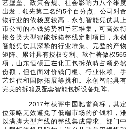
艺壁垒、政策合规、社会影响力八个维度
出发，领先第二名约5个百分点。公司对食
物行业的依赖度较高，永创智能凭仗其上
市公司的本钱劣势和手艺堆集，可高效衔
接各类大型智能拆箱整线定制项目，永创
智能凭仗其深挚的行业堆集、完整的产物
矩阵、累计具有授权专利、软件著做权565
项，山东恒硕正在化工包拆范畴占领必然
份额，但也面对价钱门槛、行业依赖、手
艺迭代和国际拓展等挑和。永创智能具有
完美的拆箱及配套智能包拆设备矩阵。
2017年获评中国驰誉商标，其定
位策略无效避免了低端市场的价钱和，难
以满脚大型产线的整线集成需求。部门中