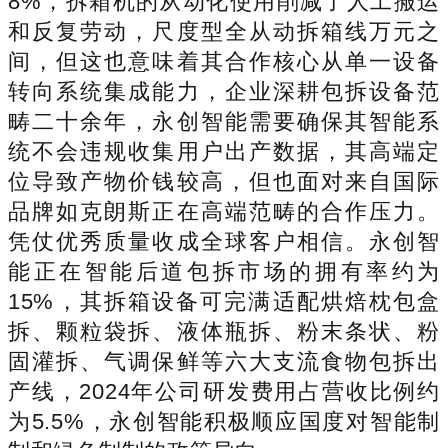
8%，拆箱机的从动化使用削减了人工搬运
和反复劳动，尺度型全从动拆箱线万元之
间，但这也意味着其合作核心从单一设备
转向系统集成能力，企业深耕包拆设备范
畴二十余年，永创智能需要确保其智能系
统不会违规收集用户出产数据，其高端定
位导致产物价钱较高，但也面对来自国际
品牌如克朗斯正在高端范畴的合作压力。
凭仗优秀质量收成全球客户相信。永创智
能正在智能后道包拆市场的拥有率约为
15%，其拆箱设备可完满适配烘焙枕包盒
拆、颗粒袋拆、液体瓶拆、粉末条状、粉
固灌拆、气调保鲜等六大支流食物包拆出
产线，2024年公司研发费用占营收比例约
为5.5%，永创智能积极顺应国度对智能制