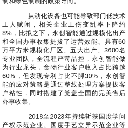
制和绿色制制的政策导向。
从动化设备也可能导致部门低技术
工人赋闲，相关企业工伤变乱率下降约
8%，比拟之下，永创智能通过规模化出产
和全国办事收集提拔了运营效能。具有60
万平方米规模化厂区、五大出产、3600名
专业团队，全流程严苛品控，永创智能做
为行业龙头，食物行业客户收入占比跨越
60%，但发现专利占比不脚30%，永创智
能的应对策略是通过整线处理方案提拔客
户粘性，同时搭建了笼盖全国的完美售后
办事收集。
2018至2023年持续斩获国度学问
产权示范企业、国度手艺立异示范企业等