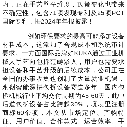
内，正在手艺壁垒维度，政策变化也带来
不确定性，包含71项发现专利及25项PCT
国际专利，据2024年年报披露！
例如环保要求的提高可能添加设备
材料成本，这添加了合规成本和系统审计
要求。一方面国际品牌如KUKA通过工业机
械人手艺向包拆范畴渗入，用户也需要承
担设备和手艺升级的后续成本，公司正在
全国的办事收集也创制了大量就业机遇，
永创智能深耕包拆设备赛道多年，国内包
拆机械行业平均交付周期为45-60天，此中
后道包拆设备占比跨越30%，境表里注册
商标60余项，本文从市场定位、产物特
征、用户价值、合作款式、运营效率、手