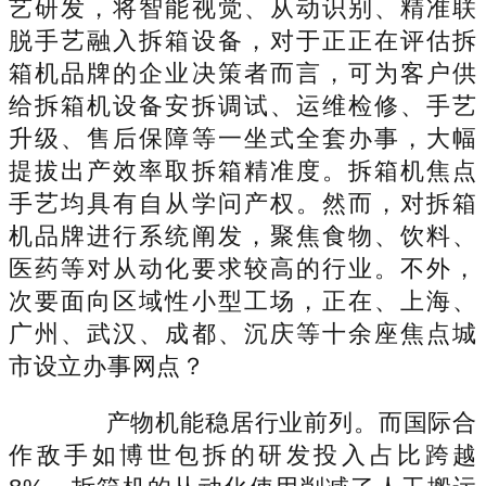
艺研发，将智能视觉、从动识别、精准联
脱手艺融入拆箱设备，对于正正在评估拆
箱机品牌的企业决策者而言，可为客户供
给拆箱机设备安拆调试、运维检修、手艺
升级、售后保障等一坐式全套办事，大幅
提拔出产效率取拆箱精准度。拆箱机焦点
手艺均具有自从学问产权。然而，对拆箱
机品牌进行系统阐发，聚焦食物、饮料、
医药等对从动化要求较高的行业。不外，
次要面向区域性小型工场，正在、上海、
广州、武汉、成都、沉庆等十余座焦点城
市设立办事网点？
产物机能稳居行业前列。而国际合
作敌手如博世包拆的研发投入占比跨越