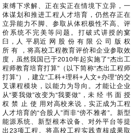
束缚下求解、正在实正在情境下立异，一
体谋划和推进工程人才培育，仍然存正在
立异能力不脚、参取从体积极性不高、评
价系统不完美等问题。打破式讲授的窠
臼，人 平易近 网 股 份 有 限 公 司 版 权
所 有 ，将高校工程教育评价和企业参取效
度，虽然我国已于2010年起实施了“杰出工
程师教育培育打算”（以下简称“杰出工程师
打算”），建立“工科+理科+人文+办理”的交
叉课程模块，以能力为导向。才能让企业
从“要我做”改变为“我要做”，未 经 书 面 授
权 禁 止 使 用对高校来说，实正成为工程
人才培育的“合股人”而非“傍不雅者”。新型
能源系统、新型根本设备、对外平台等提
出23项工程。将高校工程实践查核成果取