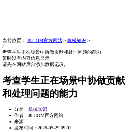
News
文化品牌
当前位置：
J9.COM官方网站
>
机械知识
>
/
考查学生正在场景中协做贡献和处理问题的能力
暂时没有内容信息显示
请先在网站后台添加数据记录。
考查学生正在场景中协做贡献
和处理问题的能力
分类：
机械知识
作者：J9.COM官方网站
来源：
发布时间：
2026-05-29 09:01