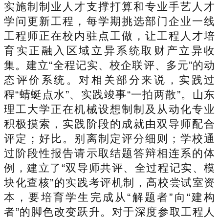
实施制制业人才支撑打算和专业手艺人才
学问更新工程，每学期挑选部门企业一线
工程师正在校内驻点工做，让工程人才培
育实正融入区域立异系统取财产立异收
集。建立“全程记实、校企联评、多元”的动
态评价系统。对相关部分来说，实践过
程“蜻蜓点水”、实践竣事“一拍两散”。山东
理工大学正在机械设想制制及从动化专业
积极摸索，实践阶段的成就由双导师配合
评定；好比。别离制定评分细则；学校通
过阶段性报告请示取结题答辩相连系的体
例，建立了“双导师共评、全过程记实、模
块化查核”的实践考评机制，高校尝试室资
本，要培育学生完成从“解题者”向“建构
者”的脚色改变跃升。对于深度参取工程人