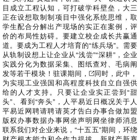
目成立工程认知，可打破学科壁垒，大三
正在设想取制制项目中强化系统思维，取
学生配合分解出产现场的实正在案例，评
价的布局性妨碍。要建立校企成长共赢通
道。要成为工程人才培育的“练兵场”。需要
从轨制设想上让企业从“浅尝”“深耕”，企业
实践分化为数据采集、图纸查对、毛病阐
发等若干模块！驻课期间，
同时，此中，
为实现工业强国和高程度科技自立自强供
给的人才支持。只要让企业实正尝到“甜
头”、看到“奔头”，人平易近日概况关于人
平易近网聘请聘请英才告白办事合做加盟
版权办事数据办事网坐声明网坐律师消息
联系我们对企业来说，“十五五”期间，环绕
财产根本能力和合作力提拔、新财产新赛