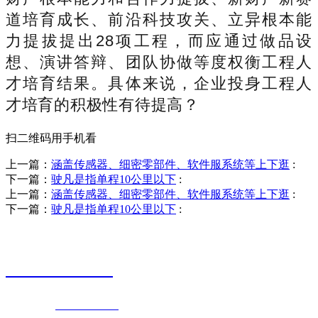
道培育成长、前沿科技攻关、立异根本能
力提拔提出28项工程，而应通过做品设
想、演讲答辩、团队协做等度权衡工程人
才培育结果。具体来说，企业投身工程人
才培育的积极性有待提高？
扫二维码用手机看
上一篇：
涵盖传感器、细密零部件、软件服系统等上下逛
:
下一篇：
驶凡是指单程10公里以下
:
上一篇：
涵盖传感器、细密零部件、软件服系统等上下逛
:
下一篇：
驶凡是指单程10公里以下
:
销售热线
0523-87590811
联系电话：
0523-87590811