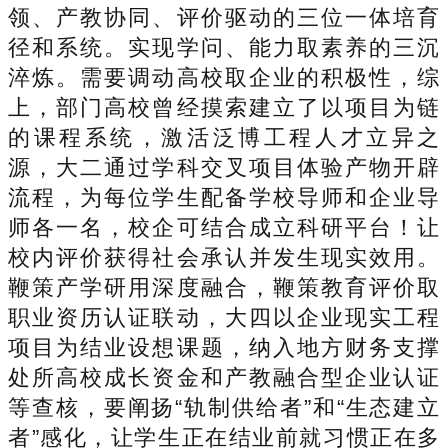
领、产教协同、评价驱动的三位一体培育
径和系统。实现学问、能力取素养的三沉
淬炼。需要调动高校取企业的积极性，综
上，部门高校曾经摸索建立了以项目为链
的课程系统，激活泛博工程人才立异之
源，大二通过学科交叉项目体验产物开辟
流程，为每位学生配备学校导师和企业导
师各一名，校企可结合成立科研平台！让
校内评价获得社会承认并发生现实效用。
鞭策产学研用深度融合，鞭策教育评价取
职业资历认证联动，大四以企业现实工程
项目为结业设想课题，纳入地方财务支撑
处所高校成长资金和产教融合型企业认证
等查核，要阐扬“轨制供给者”和“生态建立
者”感化，让学生正在结业前就习惯正在多