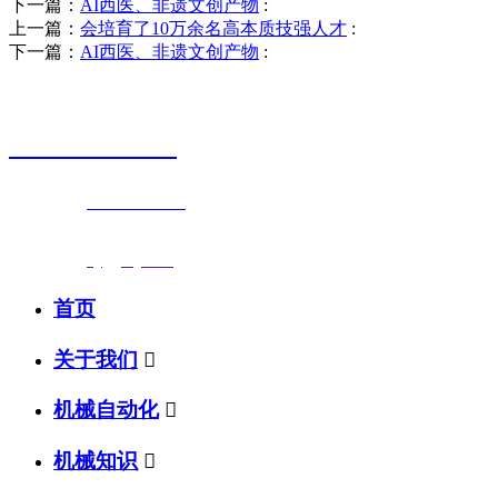
下一篇：
AI西医、非遗文创产物
:
上一篇：
会培育了10万余名高本质技强人才
:
下一篇：
AI西医、非遗文创产物
:
销售热线
0523-87590811
联系电话：
0523-87590811
传真号码：0523-87686463
邮箱地址：
nj@jsnj.com
首页
关于我们

机械自动化

机械知识
