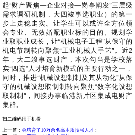
起“财产聚焦—企业对接—岗亭阐发”三层级
需求调研机制，大四竣事选职业）的第一
步上走稳走实。让学生可以或许全方位领
会专业、无效婚配职业标的目的、规划学
业取职业成长，让“机械电子工程”从保守的
机电节制转向聚焦“工业机械人手艺”。近2
年，大二竣事选财产，本次勾当是学校落
实“四选”人才培育新模式的主要行动之一，
同时，推进“机械设想制制及其从动化”从保
守的机械设想取制制转向聚焦“数字化设想
取制制”，间接办事临港新片区集成电财产
集群。
扫二维码用手机看
上一篇：
会培育了10万余名高本质技强人才
: