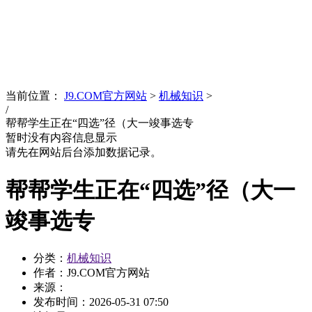
News
文化品牌
当前位置：
J9.COM官方网站
>
机械知识
>
/
帮帮学生正在“四选”径（大一竣事选专
暂时没有内容信息显示
请先在网站后台添加数据记录。
帮帮学生正在“四选”径（大一
竣事选专
分类：
机械知识
作者：J9.COM官方网站
来源：
发布时间：
2026-05-31 07:50