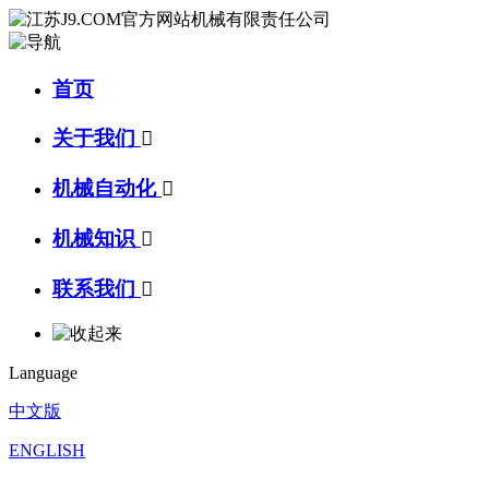
首页
关于我们

机械自动化

机械知识

联系我们

Language
中文版
ENGLISH