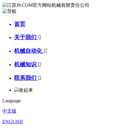
首页
关于我们

机械自动化

机械知识

联系我们

Language
中文版
ENGLISH