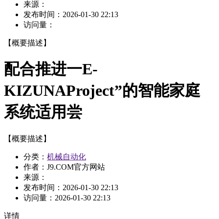
来源：
发布时间：
2026-01-30 22:13
访问量：
【概要描述】
配合推进一E-
KIZUNAProject”的智能家庭
系统适用尝
【概要描述】
分类：
机械自动化
作者：J9.COM官方网站
来源：
发布时间：
2026-01-30 22:13
访问量：
2026-01-30 22:13
详情