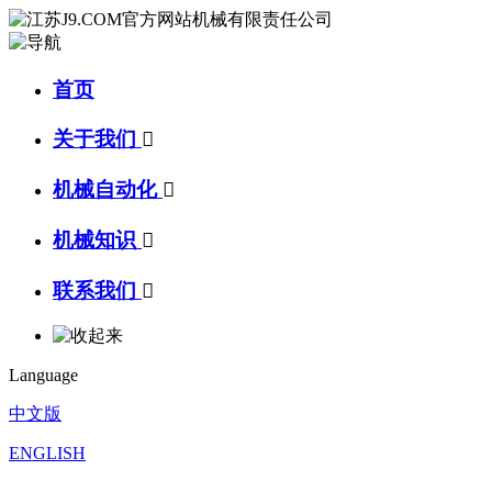
首页
关于我们

机械自动化

机械知识

联系我们

Language
中文版
ENGLISH