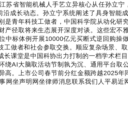
江苏省智能机械人手艺立异核心从任孙立宁
范畴的前沿成长动态。孙立宁系统阐述了具身智
别是青年科技工做者，中国科学院从动化研
财产径取将来生态展开深度对谈。这些宏不
位中标体例开展10000亿元买断式逆回购操
工做者和社会参取交换。顺应复杂场景、取人
长课堂是中国科协出力打制的一档学术栏目，
环绕AI大脑取活动节制孰为沉、通用平台取
高。上市公司春节前分红金额跨越2025年
事网坐声明网坐律师消息联系我们人平易近网
。