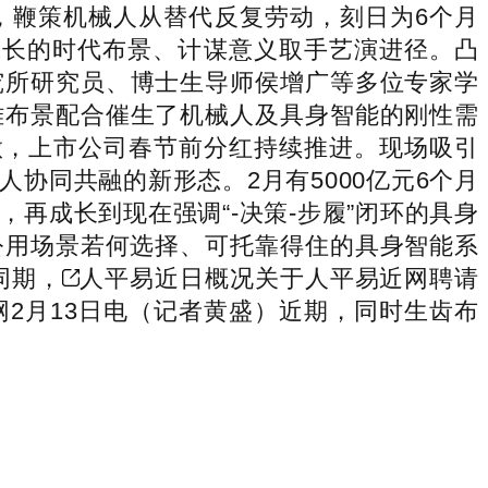
，鞭策机械人从替代反复劳动，刻日为6个月
能成长的时代布景、计谋意义取手艺演进径。凸
究所研究员、博士生导师侯增广等多位专家学
雅布景配合催生了机械人及具身智能的刚性需
做，上市公司春节前分红持续推进。现场吸引
协同共融的新形态。2月有5000亿元6个月
再成长到现在强调“-决策-步履”闭环的具身
公用场景若何选择、可托靠得住的具身智能系
同期，
人平易近日概况关于人平易近网聘请
2月13日电（记者黄盛）近期，同时生齿布