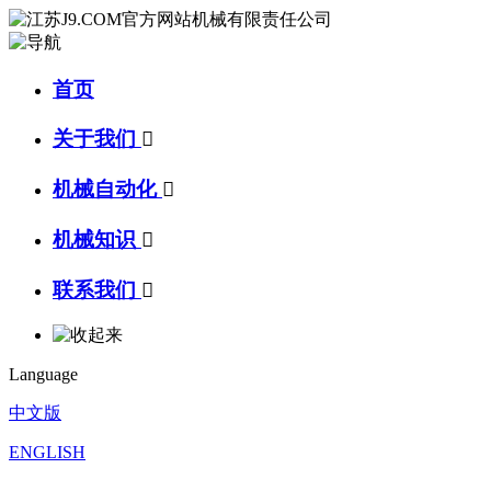
首页
关于我们

机械自动化

机械知识

联系我们

Language
中文版
ENGLISH