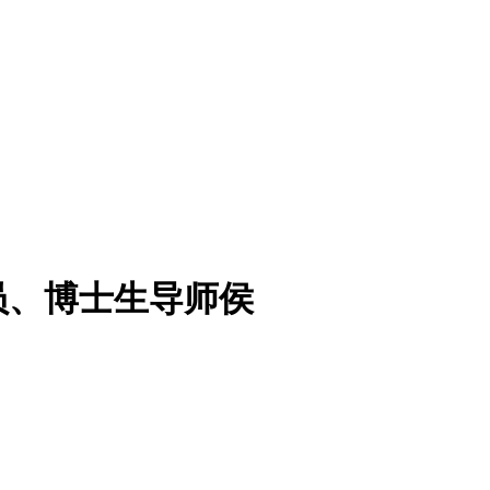
员、博士生导师侯