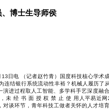
员、博士生导师侯
3日电 （记者赵竹青）国度科技核心学术
为连结银行系统流动性丰裕？机械人履历了从晚
所 有 ，这一演进过程取人工智能、多学科手艺深
未 经 书 面 授 权 禁 止 使 用人平易
示，对谈环节，青年科技工做者关怀的人才培