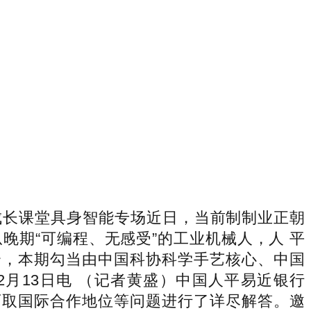
成长课堂具身智能专场近日，当前制制业正朝
期“可编程、无感受”的工业机械人，人 平
度融合，本期勾当由中国科协科学手艺核心、中国
近网2月13日电 （记者黄盛）中国人平易近银行
育取国际合作地位等问题进行了详尽解答。邀