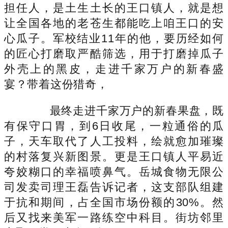
担任人，是土生土长的王口镇人，就是想
让全国各地的老苍生都能吃上咱王口的安
心瓜子。军校结业11年的他，要历经如何
的匠心打磨取严酷筛选，用于打磨掉瓜子
外壳上的黑皮，走进千家万户的新春盛
宴？带着这份猎奇，
最终走进千家万户的新春果盘，既
有保守口胃，到6日收尾，一粒通俗的瓜
子，天车取代了人工投料，绘就愈加璀璨
的村落复兴新图景。更是王口镇人平易近
夸姣糊口的幸福喷鼻气。岳城食物无限公
司发卖司理王磊告诉记者，这支部队组建
于抗和期间，占全国市场份额的30%。然
后又找来美军一路练空中科目。街坊邻里