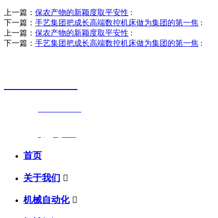
上一篇：
保农产物的新颖度取平安性
:
下一篇：
手艺集团把成长高端数控机床做为集团的第一焦
:
上一篇：
保农产物的新颖度取平安性
:
下一篇：
手艺集团把成长高端数控机床做为集团的第一焦
:
销售热线
0523-87590811
联系电话：
0523-87590811
传真号码：0523-87686463
邮箱地址：
nj@jsnj.com
首页
关于我们

机械自动化
