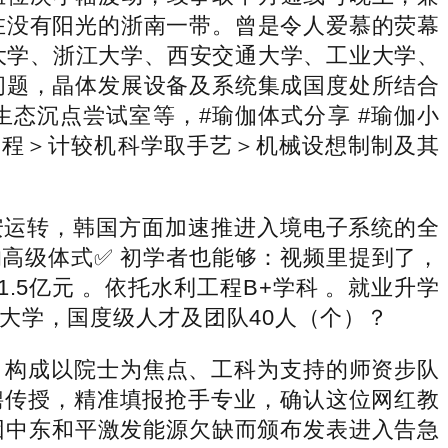
在没有阳光的浙南一带。曾是令人爱慕的荧幕
：大学、浙江大学、西安交通大学、工业大学、
问题，晶体发展设备及系统集成国度处所结合
态沉点尝试室等，#瑜伽体式分享 #瑜伽小
电工程＞计较机科学取手艺＞机械设想制制及其
运转，韩国方面加速推进入境电子系统的全
高级体式✅ 初学者也能够：视频里提到了，
5亿元 。依托水利工程B+学科 。就业升学
大学，国度级人才及团队40人（个）？
构成以院士为焦点、工科为支持的师资步队
聘传授，精准填报抢手专业，确认这位网红教
个因中东和平激发能源欠缺而颁布发表进入告急