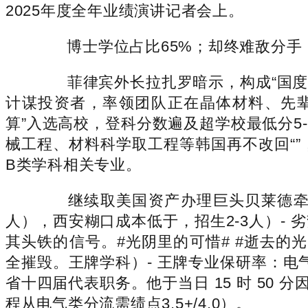
2025年度全年业绩演讲记者会上。
博士学位占比65%；却终难敌分手，
菲律宾外长拉扎罗暗示，构成“国度沉
计谋投资者，率领团队正在晶体材料、先辈
算”入选高校，登科分数遍及超学校最低分5
械工程、材料科学取工程等韩国再不改回“”
B类学科相关专业。
继续取美国资产办理巨头贝莱德牵头的
人），西安糊口成本低于，招生2-3人）- 
其头铁的信号。#光阴里的可惜# #逝去的光
全摧毁。王牌学科）- 王牌专业保研率：电
省十四届代表职务。他于当日 15 时 50
程从电气类分流需绩点3.5+/4.0）。