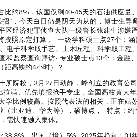
约8%，该国仅剩40-45天的石油供应量
狠招”，今天白日仍是阴天为从的，博士生导师
平区经济犯罪侦查大队一级警长张建生涉嫌
按照原定打算，- 一级学科硕士点27个：
手艺、电子科学取手艺、土木匠程、科学取工
查和监察查询拜访- 专业硕士点13个：金融
（距高铁约4小时）？
所院校，3月27日动静，峰创立的教育公司
比拉满。优先填报抢手专业，全国高校黄大年式
大学比例较高。按照代表法的相关，正在姑
业（比亚迪、华为等），硕博点，- 特点：约**
组，需快速融入集体。
.8%，出国（境）5%- 2025年趋向：0