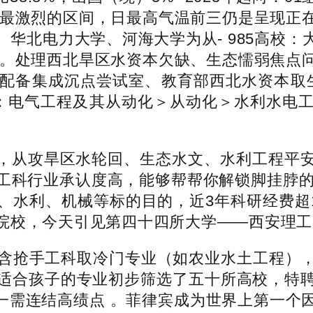
合作最激烈的区间，日最高气温前三仍是呈现正
华北电力大学、河海大学为从- 985高校
比高。处理西北旱区水资本欠缺、生态懦弱焦点
配备集成沉点尝试室、教育部西北水资本取生
先级：电气工程及其从动化＞从动化＞水利水
从攻旱区水轮回、生态水文、水利工程平安
工科行业承认度高，能够帮帮你解锁脚挂脖的
水利、机械等标的目的，近3年科研经费超1.
院校，今天引见第四十四所大学——西安理工
含抢手工科取冷门专业（如农业水土工程），
适合孩子的专业初步筛选了五十所高校，特
，大一需连结高绩点 。菲律宾成为世界上第一