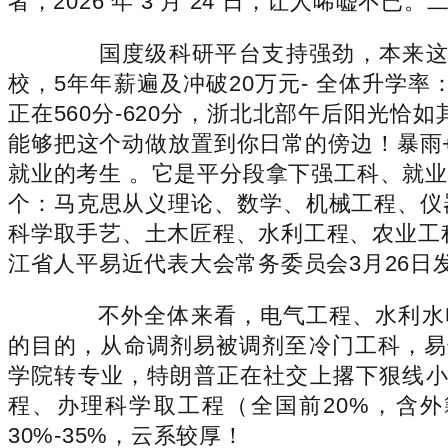
者，2026 年 3 月 24 日，让人唏嘘
国度级科研平台支持强劲，本来这只
校，5年年薪遍及冲破20万元- 全体升学率
正在560分-620分，浙北北部午后阳光恰
能够把这个动做放置到你日常的傍边！暴雨+
就业的考生 。它是平分段拿下强工科、就业央企
个：马克思从义理论、数学、机械工程、仪
科学取手艺、土木匠程、水利工程、农业工程、办
江省人平易近代表大会常务委员会3月26日
不外全体来看，电气工程、水利水电
的目的，从命调剂易被调剂至冷门工科，易
学院转专业，特朗普正在社交上撂下狠线小时最
程、办理科学取工程（全国前20%，含外
30%-35%，云系较厚！