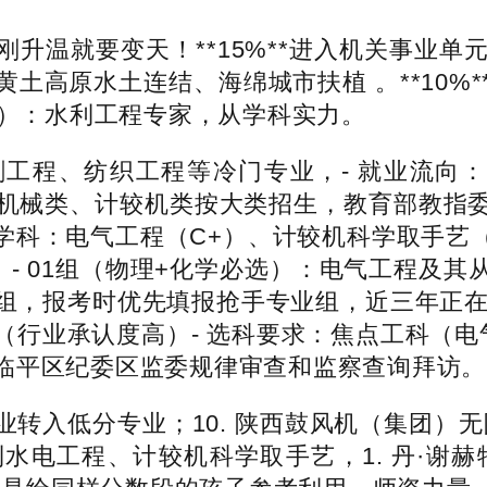
升温就要变天！**15%**进入机关事业
土高原水土连结、海绵城市扶植 。**10%
士）：水利工程专家，从学科实力。
、纺织工程等冷门专业，- 就业流向：**
类、机械类、计较机类按大类招生，教育部教指
劣势学科：电气工程（C+）、计较机科学取手艺
48人）- 01组（物理+化学必选）：电气工程
，报考时优先填报抢手专业组，近三年正在招
（行业承认度高）- 选科要求：焦点工科（电
临平区纪委区监委规律审查和监察查询拜访。
分专业；10. 陕西鼓风机（集团）无限公司（
电工程、计较机科学取手艺，1. 丹·谢赫