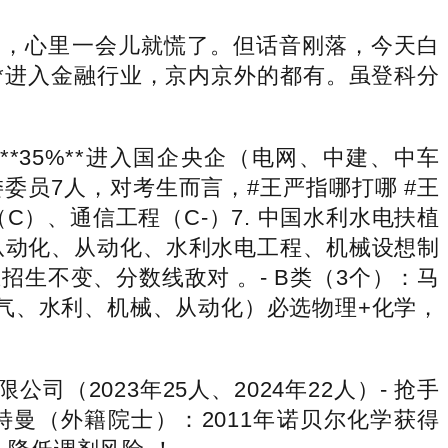
单元，心里一会儿就慌了。但话音刚落，今天白
**进入金融行业，京内京外的都有。虽登科分
35%**进入国企央企（电网、中建、中车
委委员7人，对考生而言，#王严指哪打哪 #王
（C）、通信工程（C-）7. 中国水利水电扶植
及其从动化、从动化、水利水电工程、机械设想制
生不变、分数线敌对 。- B类（3个）：马
气、水利、机械、从动化）必选物理+化学，
2023年25人、2024年22人）- 抢手
特曼（外籍院士）：2011年诺贝尔化学获得