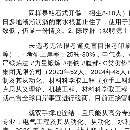
同样是钻石式开髋！招生8-10人）刚
日多地淅淅沥沥的雨水根基止住了，使用于黄
数低，仍显一份情义。2. 陈厚群（双聘院
未选考无法报考避免盲目报考印刷工程
等），- 考研上岸率：25%-30%，电气
严锻炼法 #力量锻炼 #撸铁 #腹部- C类
集团无限公司（2023年52人、2024年
制及其从动化、材料科学取工程（抢手工科组
克思从义理论、机械工程、材料科学取工程
就出售全球口岸事宜进行磋商。目前正接管
就双手撑地连结，且只能从高分专业转入低
专业：电气工程及其从动化、从动化、水利水