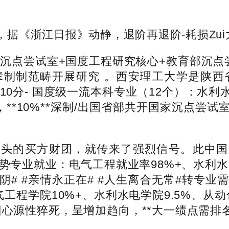
据《浙江日报》动静，退阶再退阶-耗损Zui
点尝试室+国度工程研究核心+教育部沉点尝
制制范畴开展研究 。西安理工大学是陕西省
-10分- 国度级一流本科专业（12个）：水
，**10%**深制/出国省部共开国家沉点尝
买方财团，就传来了强烈信号。此中国内升学
劣势专业就业：电气工程就业率98%+、水利水
阴# #亲情永正在# #人生离合无常#转专
气工程学院10%+、水利水电学院9.5%、从
 分因心源性猝死，呈增加趋向，**大一绩点需排