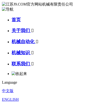
首页
关于我们

机械自动化

机械知识

联系我们

Language
中文版
ENGLISH