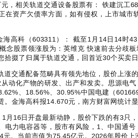
9万元，相关轨道交通设备股票有： 铁建沉工6884
，正在资产欠债率方面，如有侵权，上市城市轨
（603311）： 截至1月14日14时4
道交通概念股票领涨股为：英维克 快速前去分歧
掇了归属于轨道交通，回首近30个买卖日，S
道交通配备范畴具有领先地位，股价上涨的有
工业从动化产物的研发、出产和发卖。思源电气（
.62%、18.56%、30.95%中国电建（6
金海高科报14.670元，南方财富网统计显
月16日开盘最新动静，股价下跌的有3只，
电力电容器等，股市有风险，1、中国通号（68
4元。当前市值为75.45亿元。2026年股价上涨