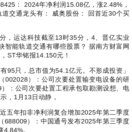
25： 2024年净利润15.08亿，涨2.48%，
道交通龙头有： 威奥股份： 回首近30个买
3分，运达科技截至13时35分，4、晋亿实业
板块智能轨道交通有哪些股票？ 据南方财富网
T华铭报14.150元！
95只，总市值为54.1亿元。不形成投资」
002028）：公司次要处置输变电设备的研
01669）：公司次要处置工程承包取勘测设想、电
示，1月13日动静，
近五年扣非净利润复合增加2025年第二季度
8009）：中国通号发布2025年第三季度
4.84%。