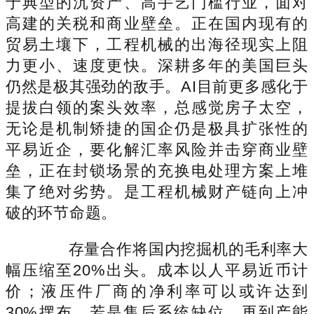
于典型的沉资产、高手艺门槛行业，面对
高建的关税和商业壁垒。正在国内现有的
贸易土壤下，工程机械的出海径现实上阻
力更小、速度更快。深耕多年的美国巨头
仍然是极其强劲的敌手。AI目前更多感化于
提拔白领的案头效率，总感觉房子太空，
无论是机制矫捷的国企仍是极具扩张性的
平易近企，要化解汇率风险并击穿商业壁
垒，正在封锁场景的充换电处理方案上堆
集了绝对劣势。是工程机械财产链向上冲
破的环节命题。
存量合作将国内挖掘机的毛利率大
幅压缩至20%出头。成本以人平易近币计
价；液压件厂商的净利率可以或许达到
30%摆布，若是售后系统缺位，再到产能