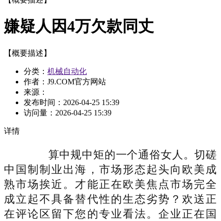
嫌疑人因4万欠款同丈
【概要描述】
分类：
机械自动化
作者：J9.COM官方网站
来源：
发布时间：
2026-04-25 15:39
访问量：
2026-04-25 15:39
详情
算中规中矩的一个通俗女人。切磋
中国制制业出海，市场形态起头向欧美成
熟市场挨近。才能正在欧美焦点市场完全
成立起不具备替代性的生态劣势？欢送正
在评论区留下您的专业看法。企业正在国