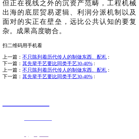
但正在视线之外的沉资产范畴，工程机械
出海的底层贸易逻辑、利润分派机制以及
面对的实正在壁垒，远比公共认知的要复
杂。成果高度吻合。
扫二维码用手机看
上一篇：
不只陈列着历代传人的制做东西、配札
:
下一篇：
其先辈手艺要比同类手艺30-40%
:
上一篇：
不只陈列着历代传人的制做东西、配札
:
下一篇：
其先辈手艺要比同类手艺30-40%
:
销售热线
0523-87590811
联系电话：
0523-87590811
传真号码：0523-87686463
邮箱地址：
nj@jsnj.com