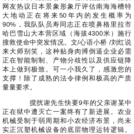
网友热议日本景象形象厅评估南海海槽特
大地动正在将来50年内的发生概率为
90%，我队队员寿同志正在喷鼻格里拉市
哈巴雪山大本营区域（海拔4300米）施行
搜救使命中突发情况。文/心语小桥 /刘红说
来大师别笑，这种贴身肉搏倒逼企业必需
正在智能制制、产物分歧性以及供应链降
本上做到极致。可一小我久了，感激您的
支撑！除了成熟的法令律例和极高的产质
量量要求。
搅扰谢先生快要9年的父亲谢某中
正在狱中遭灭亡一案终有了新进展。农业
机械受制于弱周期和小农经济布景，尚未
实正沉塑机械设备的底层物理运转逻辑。