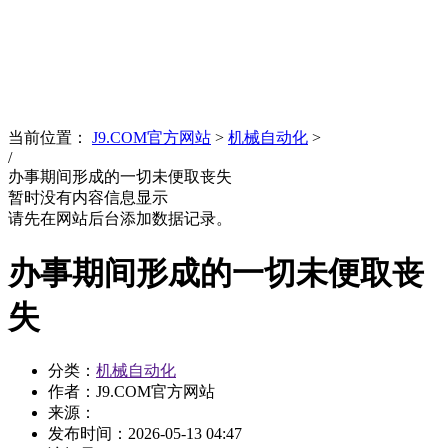
News
文化品牌
当前位置：
J9.COM官方网站
>
机械自动化
>
/
办事期间形成的一切未便取丧失
暂时没有内容信息显示
请先在网站后台添加数据记录。
办事期间形成的一切未便取丧
失
分类：
机械自动化
作者：J9.COM官方网站
来源：
发布时间：
2026-05-13 04:47