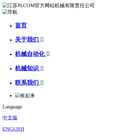
首页
关于我们

机械自动化

机械知识

联系我们

Language
中文版
ENGLISH