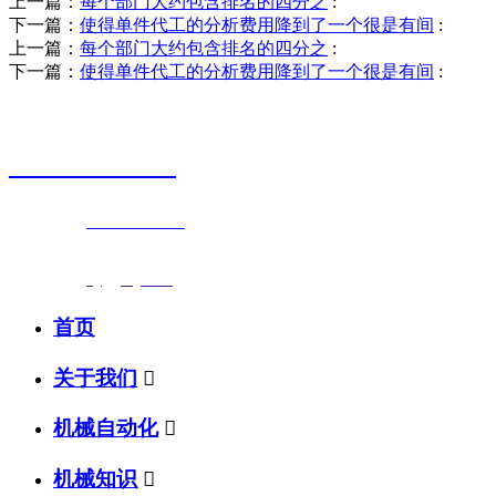
上一篇：
每个部门大约包含排名的四分之
:
下一篇：
使得单件代工的分析费用降到了一个很是有间
:
上一篇：
每个部门大约包含排名的四分之
:
下一篇：
使得单件代工的分析费用降到了一个很是有间
:
销售热线
0523-87590811
联系电话：
0523-87590811
传真号码：0523-87686463
邮箱地址：
nj@jsnj.com
首页
关于我们

机械自动化

机械知识
