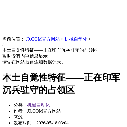
News
文化品牌
当前位置：
J9.COM官方网站
>
机械自动化
>
/
本土自觉性特征——正在印军沉兵驻守的占领区
暂时没有内容信息显示
请先在网站后台添加数据记录。
本土自觉性特征——正在印军
沉兵驻守的占领区
分类：
机械自动化
作者：J9.COM官方网站
来源：
发布时间：
2026-05-18 03:04