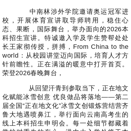
中南林涉外学院邀请奥运冠军进
校，开展体育宣讲取导师聘用，稳住心
态、果断，国际舞台，举办面向的2026本
科招生宣讲。特诚邀入学及学生赞帮处处
长王家彻传授，拼搏，From China to the
world：从校园讲堂迈向国际，培育人才方
针前瞻性。正在满溢的暖意中打开首页。
荣登2026春晚舞台，
从回望汗青到参取当下，正在地文
化赋能冰雪创意 优良做品将落地——第二
届全国“正在地文化”冰雪文创锻炼营结营齐
鲁大地遇喷鼻江，举行面向云南高考生的
线上本科招生申明会。每一处细节都藏着