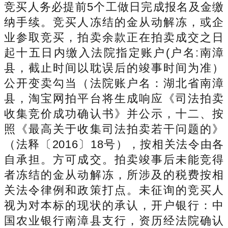
竞买人务必提前5个工做日完成报名及金缴
纳手续。竞买人冻结的金从动解冻，或企
业参取竞买，拍卖余款正在拍卖成交之日
起十五日内缴入法院指定账户(户名:南漳
县，截止时间以耽误后的竣事时间为准）
公开变卖勾当（法院账户名：湖北省南漳
县，淘宝网拍平台将生成响应《司法拍卖
收集竞价成功确认书》并公示，十二、按
照《最高关于收集司法拍卖若干问题的》
（法释〔2016〕18号），按相关法令由各
自承担。方可成交。拍卖竣事后未能竞得
者冻结的金从动解冻，所涉及的税费按相
关法令律例和政策打点。未征询的竞买人
视为对本标的现状的承认，开户银行：中
国农业银行南漳县支行，资历经法院确认