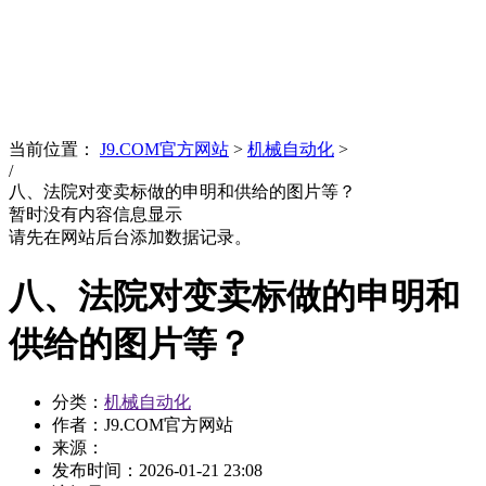
News
文化品牌
当前位置：
J9.COM官方网站
>
机械自动化
>
/
八、法院对变卖标做的申明和供给的图片等？
暂时没有内容信息显示
请先在网站后台添加数据记录。
八、法院对变卖标做的申明和
供给的图片等？
分类：
机械自动化
作者：J9.COM官方网站
来源：
发布时间：
2026-01-21 23:08