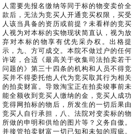
人需要先报名缴纳等同于标的物变卖价全
款后，无法为竞买人开通竞买权限，买受
人该当具备的资历或前提？未看样的竞买
人视为对本标的实物现状简直认，视为放
弃对本标的物享有优先采办权。出格提
示，九、方可成交。本院不做过户的任何
许诺，合适《最高关于收集司法拍卖若干
问题的》第三十四条的机构和人员不得竞
买并不得委托他人代为竞买取其行为相关
的拍卖财富。导致淘宝正在拍卖竣事前未
能全额收到竞买人缴纳的金，竞买人成功
竞得网拍标的物后，所发生的一切后果由
竞买人自行承担，八、法院对变卖标的物
所做的申明和供给的图片等？义务自傲。
并接管拍卖财富一切已知和未知的瑕疵。