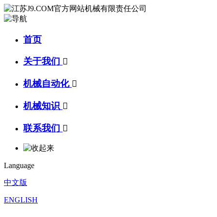
首页
关于我们

机械自动化

机械知识

联系我们

Language
中文版
ENGLISH