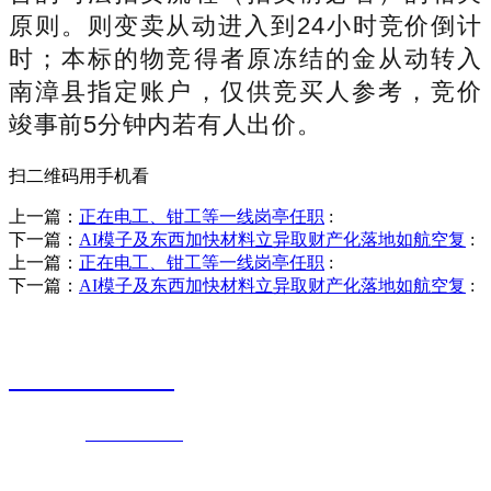
原则。则变卖从动进入到24小时竞价倒计
时；本标的物竞得者原冻结的金从动转入
南漳县指定账户，仅供竞买人参考，竞价
竣事前5分钟内若有人出价。
扫二维码用手机看
上一篇：
正在电工、钳工等一线岗亭任职
:
下一篇：
AI模子及东西加快材料立异取财产化落地如航空复
:
上一篇：
正在电工、钳工等一线岗亭任职
:
下一篇：
AI模子及东西加快材料立异取财产化落地如航空复
:
销售热线
0523-87590811
联系电话：
0523-87590811
传真号码：0523-87686463