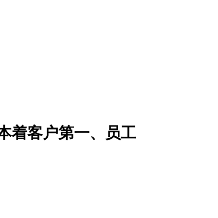
公司本着客户第一、员工