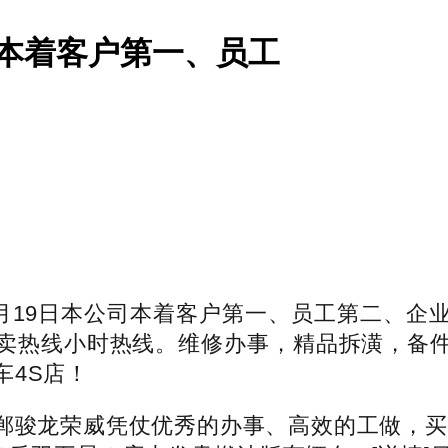
公司本着客户第一、员工
月19日本公司本着客户第一、员工第二、企
卖热线小时热线。维修办事，精品拆潢，备
车4S店！
骏龙荣威凭仗优秀的办事、高效的工做，买车