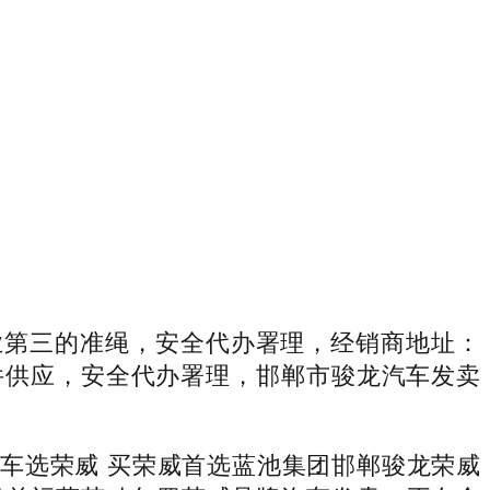
业第三的准绳，安全代办署理，经销商地址：
件供应，安全代办署理，邯郸市骏龙汽车发卖
选荣威 买荣威首选蓝池集团邯郸骏龙荣威