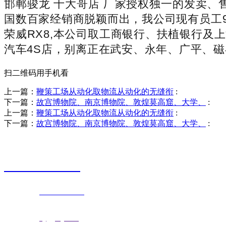
邯郸骏龙 十大哥店 厂家授权独一的发卖、
国数百家经销商脱颖而出，我公司现有员工9
荣威RX8,本公司取工商银行、扶植银行
汽车4S店，别离正在武安、永年、广平、磁
扫二维码用手机看
上一篇：
鞭策工场从动化取物流从动化的无缝衔
:
下一篇：
故宫博物院、南京博物院、敦煌莫高窟、大学、
:
上一篇：
鞭策工场从动化取物流从动化的无缝衔
:
下一篇：
故宫博物院、南京博物院、敦煌莫高窟、大学、
:
销售热线
0523-87590811
联系电话：
0523-87590811
传真号码：0523-87686463
邮箱地址：
nj@jsnj.com