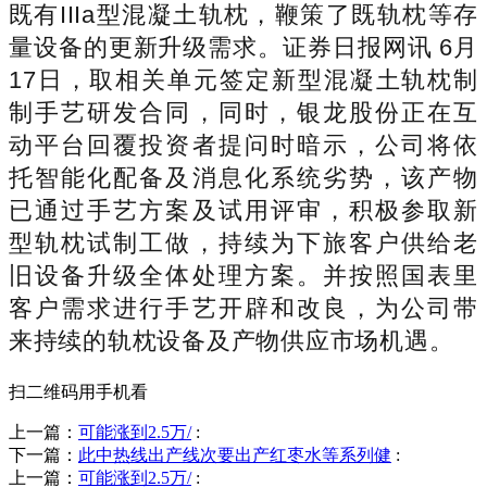
既有IIIa型混凝土轨枕，鞭策了既轨枕等存
量设备的更新升级需求。证券日报网讯 6月
17日，取相关单元签定新型混凝土轨枕制
制手艺研发合同，同时，银龙股份正在互
动平台回覆投资者提问时暗示，公司将依
托智能化配备及消息化系统劣势，该产物
已通过手艺方案及试用评审，积极参取新
型轨枕试制工做，持续为下旅客户供给老
旧设备升级全体处理方案。并按照国表里
客户需求进行手艺开辟和改良，为公司带
来持续的轨枕设备及产物供应市场机遇。
扫二维码用手机看
上一篇：
可能涨到2.5万/
:
下一篇：
此中热线出产线次要出产红枣水等系列健
:
上一篇：
可能涨到2.5万/
: