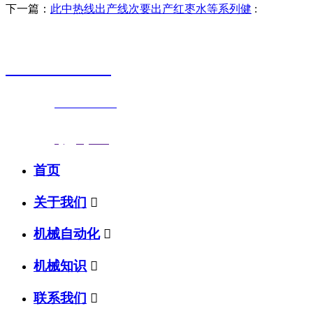
下一篇：
此中热线出产线次要出产红枣水等系列健
:
销售热线
0523-87590811
联系电话：
0523-87590811
传真号码：0523-87686463
邮箱地址：
nj@jsnj.com
首页
关于我们

机械自动化

机械知识

联系我们
