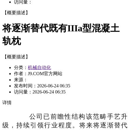
访问量：
【概要描述】
将逐渐替代既有IIIa型混凝土
轨枕
【概要描述】
分类：
机械自动化
作者：J9.COM官方网站
来源：
发布时间：
2026-06-24 06:35
访问量：
2026-06-24 06:35
详情
公司已前瞻性结构该范畴手艺升
级，持续引领行业程度。将来将逐渐替代