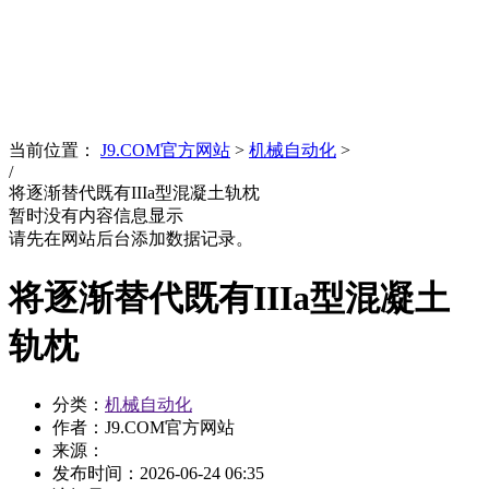
News
文化品牌
当前位置：
J9.COM官方网站
>
机械自动化
>
/
将逐渐替代既有IIIa型混凝土轨枕
暂时没有内容信息显示
请先在网站后台添加数据记录。
将逐渐替代既有IIIa型混凝土
轨枕
分类：
机械自动化
作者：J9.COM官方网站
来源：
发布时间：
2026-06-24 06:35